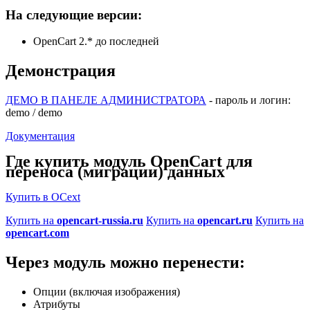
На следующие версии:
OpenCart 2.* до последней
Демонстрация
ДЕМО В ПАНЕЛЕ АДМИНИСТРАТОРА
- пароль и логин:
demo / demo
Документация
Где купить модуль OpenCart для
переноса (миграции) данных
Купить в OCext
Купить на
opencart-russia.ru
Купить на
opencart.ru
Купить на
opencart.com
Через модуль можно перенести:
Опции (включая изображения)
Атрибуты