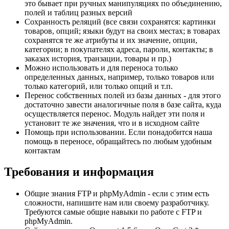
это бывает при ручных манипуляциях по объединению,
полей и таблиц разных версий
Сохранность реляций (все связи сохранятся: картинки
товаров, опций; языки будут на своих местах; в товарах
сохранятся те же атрибуты и их значение, опции,
категории; в покупателях адреса, пароли, контакты; в
заказах история, транзации, товары и пр.)
Можно использовать и для переноса только
определенных данных, например, только товаров или
только категорий, или только опций и т.п.
Перенос собственных полей из базы данных - для этого
достаточно завести аналогичные поля в базе сайта, куда
осуществляется перенос. Модуль найдет эти поля и
установит те же значения, что и в исходном сайте
Помощь при использовании. Если понадобится наша
помощь в переносе, обращайтесь по любым удобным
контактам
Требования и информация
Общие знания FTP и phpMyAdmin - если с этим есть
сложности, напишите нам или своему разработчику.
Требуются самые общие навыки по работе с FTP и
phpMyAdmin.