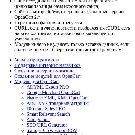
Сайт исходник на Opencart 1.5.6 или OpenCart 2.*
(включая таблицы базы исходного сайта)
Сайт, на который будут переноситься данные версии
OpenCart 2.*
Перезаписи файлов не требуется
CURL, если нужно перенести изображения (CURL есть
на всех хостингах, но может быть выключен по
умолчанию)
Модуль ничего не удаляет, только вставка данных, если
аналогичных нет. Сверка идет по автоинкрементам.
Услуги программиста
Поддержка интернет-магазинов
Создание интернет-магазина
Создание модулей для OpenCart
Модули для OpenCart
All YML Export PRO
Google Merchant OpenCart
Импорт YML, XML OpenCart
ABC XYZ товарные матрицы
Discount Sales PRO
Smart Relevant Search
A-migration
SEO URL Generator
импорт CSV, export CSV