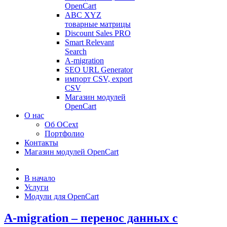
OpenCart
ABC XYZ
товарные матрицы
Discount Sales PRO
Smart Relevant
Search
A-migration
SEO URL Generator
импорт CSV, export
CSV
Магазин модулей
OpenCart
О нас
Об OCext
Портфолио
Контакты
Магазин модулей OpenCart
В начало
Услуги
Модули для OpenCart
A-migration – перенос данных с