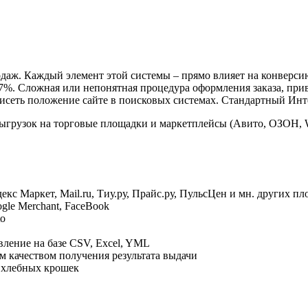
даж. Каждый элемент этой системы – прямо влияет на конверсию
37%. Сложная или непонятная процедура оформления заказа, прив
висеть положение сайте в поисковых системах. Стандартный Инте
грузок на торговые площадки и маркетплейсы (Авито, ОЗОН, Wi
кс Маркет, Mail.ru, Тиу.ру, Прайс.ру, ПульсЦен и мн. других п
gle Merchant, FaceBook
to
ление на базе CSV, Excel, YML
м качеством получения результата выдачи
 хлебных крошек