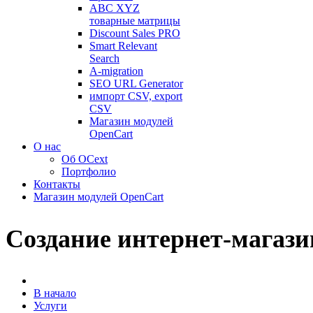
ABC XYZ
товарные матрицы
Discount Sales PRO
Smart Relevant
Search
A-migration
SEO URL Generator
импорт CSV, export
CSV
Магазин модулей
OpenCart
О нас
Об OCext
Портфолио
Контакты
Магазин модулей OpenCart
Создание интернет-магази
В начало
Услуги