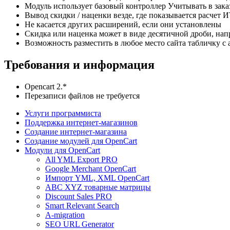
Модуль использует базовый контроллер Учитывать в зака
Вывод скидки / наценки везде, где показывается расчет 
Не касается других расширений, если они установлены
Скидка или наценка может в виде десятичной дроби, напр
Возможность разместить в любое место сайта табличку с
Требования и информация
Opencart 2.*
Перезаписи файлов не требуется
Услуги программиста
Поддержка интернет-магазинов
Создание интернет-магазина
Создание модулей для OpenCart
Модули для OpenCart
All YML Export PRO
Google Merchant OpenCart
Импорт YML, XML OpenCart
ABC XYZ товарные матрицы
Discount Sales PRO
Smart Relevant Search
A-migration
SEO URL Generator