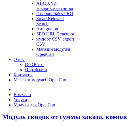
ABC XYZ
товарные матрицы
Discount Sales PRO
Smart Relevant
Search
A-migration
SEO URL Generator
импорт CSV, export
CSV
Магазин модулей
OpenCart
О нас
Об OCext
Портфолио
Контакты
Магазин модулей OpenCart
В начало
Услуги
Модули для OpenCart
Модуль скидок от суммы заказа, компле