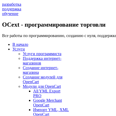
разработка
поддержка
обучение
OCext - программирование торговли
Все работы по программированию, созданию с нуля, поддержке
В начало
Услуги
Услуги программиста
Поддержка интернет-
магазинов
Создание интернет-
магазина
Создание модулей для
OpenCart
Модули для OpenCart
All YML Export
PRO
Google Merchant
OpenCart
Импорт YML, XML
OpenCart