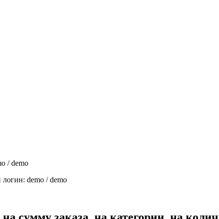
mo / demo
и логин: demo / demo
 на сумму заказа, на категории, на коли