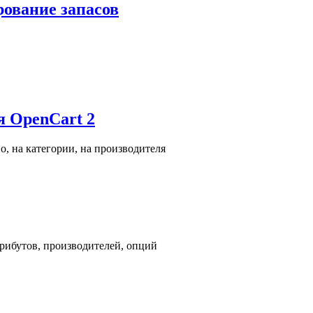
ование запасов
я OpenCart 2
во, на категории, на производителя
трибутов, производителей, опций