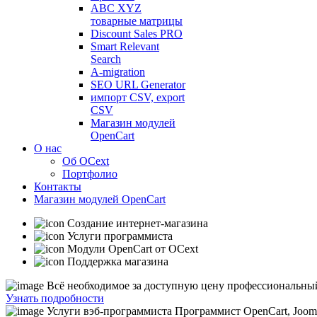
ABC XYZ
товарные матрицы
Discount Sales PRO
Smart Relevant
Search
A-migration
SEO URL Generator
импорт CSV, export
CSV
Магазин модулей
OpenCart
О нас
Об OCext
Портфолио
Контакты
Магазин модулей OpenCart
Создание интернет-магазина
Услуги программиста
Модули OpenCart от OCext
Поддержка магазина
Bсё необходимое за доступную цену
профессиональный
Узнать подробности
Услуги вэб-программиста
Программист OpenCart, Joom