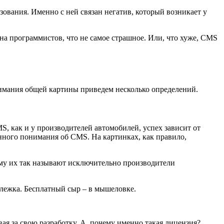
ьзования. Именно с ней связан негатив, который возникает у
 на программистов, что не самое страшное. Или, что хуже, CMS
нимания общей картины приведем несколько определений.
, как и у производителей автомобилей, успех зависит от
инного понимания об CMS. На картинках, как правило,
чему их так называют исключительно производители
члежка. Бесплатный сыр – в мышеловке.
вая за свою разработку. А, почему именно такая лицензия?