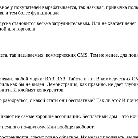
лавное у покупателей вырабатывается, так называя, привычка пол
, и тем более функционала.
апуска становится весьма затруднительным. Или не хватает денег
ной для торговли.
ета, так называемых, коммерческих CMS. Тем не менее, для по
ми, любой марки: ВАЗ, ЗАЗ, Тайота и т.п. В коммерческих CMS
биль как бы не виден. Демонстрация, как правило, не дает глуб
тинги. И клеймят конкурентов.
 разобраться, с какой стати они бесплатные? Так ли это? И по
икают не самые хорошие ассоциации. Бесплатный дом – это но
сё немного по-другому. Или вообще наоборот.
остраняются, гласит ровно обратное. Их нельзя продавать, выда