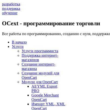
разработка
поддержка
обучение
OCext - программирование торговли
Все работы по программированию, созданию с нуля, поддержке
В начало
Услуги
Услуги программиста
Поддержка интернет-
магазинов
Создание интернет-
магазина
Создание модулей для
OpenCart
Модули для OpenCart
All YML Export
PRO
Google Merchant
OpenCart
Импорт YML, XML
OpenCart