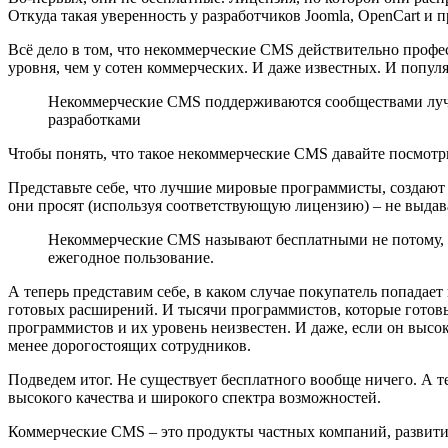
Откуда такая уверенность у разработчиков Joomla, OpenCart и
Всё дело в том, что некоммерческие CMS действительно профес
уровня, чем у сотен коммерческих. И даже известных. И попу
Некоммерческие CMS поддерживаются сообществами луч
разработками
Чтобы понять, что такое некоммерческие CMS давайте посмотри
Представьте себе, что лучшие мировые программисты, создают 
они просят (используя соответствующую лицензию) – не выдават
Некоммерческие CMS называют бесплатными не потому, что
ежегодное пользование.
А теперь представим себе, в каком случае покупатель попада
готовых расширений. И тысячи программистов, которые готовы
программистов и их уровень неизвестен. И даже, если он высок
менее дорогостоящих сотрудников.
Подведем итог. Не существует бесплатного вообще ничего. А т
высокого качества и широкого спектра возможностей.
Коммерческие CMS – это продукты частных компаний, развити