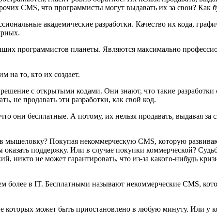
 прочих CMS, что программисты могут выдавать их за свои? Как 
сиональные академические разработки. Качество их кода, графи
лярных.
ших программистов планеты. Являются максимально профессио
м на то, кто их создает.
решение с открытыми кодами. Они знают, что такие разработки с
ь, не продавать эти разработки, как свой код.
 они бесплатные. А потому, их нельзя продавать, выдавая за с
ет в мышеловку? Покупая некоммерческую CMS, которую развива
 оказать поддержку. Или в случае покупки коммерческой? Судьб
ий, никто не может гарантировать, что из-за какого-нибудь криз
ем более в IT. Бесплатными называют некоммерческие CMS, котор
е которых может быть приостановлено в любую минуту. Или у ко