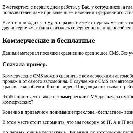
В-четвертых, с первых дней работы, у Вас, у сотрудников, а г
пользователей даже при малейшем изменении фирменного стиля
Всё это приводит к тому, что развитие уже с первых месяцев з
для интернет-магазина оказалось совершенно не приспособлен
Коммерческие и бесплатные
Данный материал посвящен сравнению open source CMS. Без уч
Сначала пример.
Коммерческие CMS можно сравнить с коммерческими автомобиля
продаж и от самого автомобиля. В случае же с CMS сам автомо
красивые коробочки. Код не виден. Продавцы показывают рей
Чтобы понять, что такое некоммерческие CMS для начала нужно
коммерческих?
Конечно в привычном понимании при слове «бесплатное» возн
В этом месте стоит вспомнить, что мы говорим об IT. А в IT в
Во-первых, они не бесплатные. Лицензия, по которой они распр