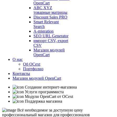
OpenCart
ABC XYZ
товарные матрицы
Discount Sales PRO
Smart Relevant
Search
A-migration
SEO URL Generator
импорт CSV, export
CSV
Магазин модулей
OpenCart
О нас
Об OCext
Портфолио
Контакты
Магазин модулей OpenCart
Создание интернет-магазина
Услуги программиста
Модули OpenCart от OCext
Поддержка магазина
Bсё необходимое за доступную цену
профессиональный магазин для профессионалов