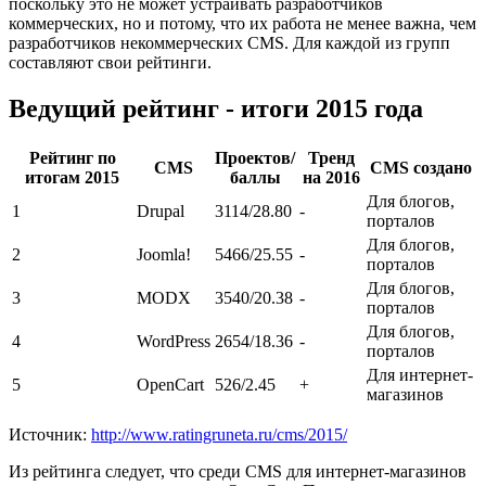
поскольку это не может устраивать разработчиков
коммерческих, но и потому, что их работа не менее важна, чем
разработчиков некоммерческих CMS. Для каждой из групп
составляют свои рейтинги.
Ведущий рейтинг - итоги 2015 года
Рейтинг по
Проектов/
Тренд
CMS
CMS создано
итогам 2015
баллы
на 2016
Для блогов,
1
Drupal
3114/28.80
-
порталов
Для блогов,
2
Joomla!
5466/25.55
-
порталов
Для блогов,
3
MODX
3540/20.38
-
порталов
Для блогов,
4
WordPress
2654/18.36
-
порталов
Для интернет-
5
OpenCart
526/2.45
+
магазинов
Источник:
http://www.ratingruneta.ru/cms/2015/
Из рейтинга следует, что среди CMS для интернет-магазинов